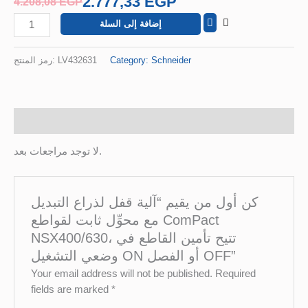
2.777,33
EGP
4.208,08
EGP
القاطع
إضافة إلى السلة
في
وضعي
التشغيل
رمز المنتج:
LV432631
Category:
Schneider
ON
أو
الفصل
OFF
مراجعات (0)
لا توجد مراجعات بعد.
كن أول من يقيم “آلية قفل لذراع التبديل
مع محوِّل ثابت لقواطع ComPact
NSX400/630، تتيح تأمين القاطع في
وضعي التشغيل ON أو الفصل OFF”
Your email address will not be published.
Required
fields are marked
*