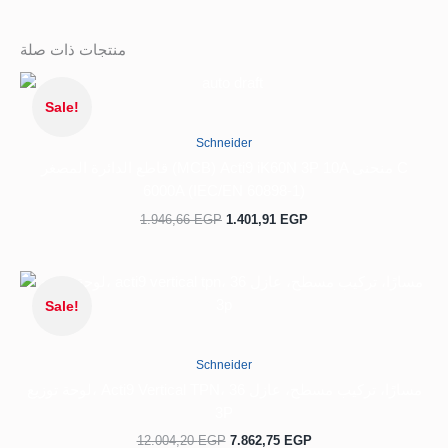
منتجات ذات صلة
السعر
السعر
الحالي
الأصلي
Sale!
هو:
هو:
1.946,66 EGP.
1.401,91 EGP.
Schneider
قاطع الدائرة المصغر (MCB) Acti9 iK60N 3P 10A منحنى C
6000A (IEC/EN 60898-1)
1.946,66
EGP
1.401,91
EGP
السعر
السعر
الحالي
الأصلي
Sale!
هو:
هو:
12.004,20 EGP.
7.862,75 EGP.
Schneider
لوحة توزيع، Acti9 Vertical TPN، 36 مسارًا، تركيب مسطح، عازل
3P
12.004,20
EGP
7.862,75
EGP