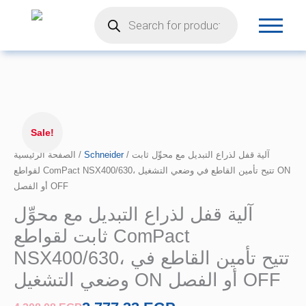
Products
تخطي
search
إلى
المحتوى
السعر
كمية
الأصلي
آلية
Sale!
هو:
قفل
الصفحة الرئيسية
4.208,08 EGP.
/
Schneider
/ آلية قفل لذراع التبديل مع محوِّل ثابت
لذراع
لقواطع ComPact NSX400/630، تتيح تأمين القاطع في وضعي التشغيل ON
التبديل
أو الفصل OFF
مع
محوِّل
آلية قفل لذراع التبديل مع محوِّل
ثابت
ثابت لقواطع ComPact
لقواطع
ComPact
NSX400/630، تتيح تأمين القاطع في
NSX400/630،
وضعي التشغيل ON أو الفصل OFF
تتيح
تأمين