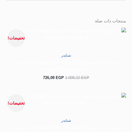
منتجات ذات صلة
السعر
السعر
الأصلي
الحالي
تخفيضات!
هو:
هو:
726,08 EGP.
1.008,22 EGP.
شنايدر
قاطع الدائرة المصغر (MCB) Acti9 iK60N، 2P 40A منحنى C
6000A (IEC/EN 60898-1)
726,08
EGP
1.008,22
EGP
السعر
السعر
الأصلي
الحالي
تخفيضات!
هو:
هو:
167,03 EGP.
253,08 EGP.
شنايدر
قاطع الدائرة المصغر (MCB)، Acti9 iK60N، 1P، 32A، منحنى C،