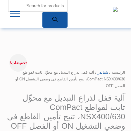
طي
Products
search
حتوى
السعر
كمية
الأصلي
آلية
تخفيضات!
هو:
قفل
الرئيسية
/
4.208,08 EGP.
شنايدر
/ آلية قفل لذراع التبديل مع محوِّل ثابت لقواطع
لذراع
ComPact NSX400/630، تتيح تأمين القاطع في وضعي التشغيل ON أو
التبديل
الفصل OFF
مع
محوِّل
آلية قفل لذراع التبديل مع محوِّل
ثابت
ثابت لقواطع ComPact
لقواطع
ComPact
NSX400/630، تتيح تأمين القاطع في
NSX400/630،
وضعي التشغيل ON أو الفصل OFF
تتيح