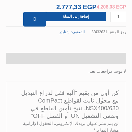
تأمين
2.777,33
EGP
4.208,08
EGP
القاطع
إضافة إلى السلة
في
وضعي
التشغيل
رمز المنتج:
LV432631
التصنيف:
شنايدر
ON
أو
الفصل
OFF
مراجعات (0)
لا توجد مراجعات بعد.
كن أول من يقيم “آلية قفل لذراع التبديل
مع محوِّل ثابت لقواطع ComPact
NSX400/630، تتيح تأمين القاطع في
وضعي التشغيل ON أو الفصل OFF”
لن يتم نشر عنوان بريدك الإلكتروني.
الحقول الإلزامية
مشار إليها بـ
*