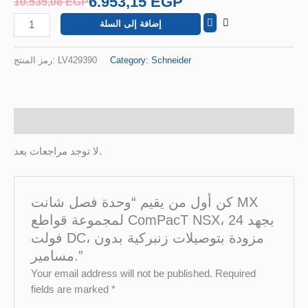
6.953,15
EGP
10.535,08
EGP
مزودة
إضافة إلى السلة
بتوصيلات
زنبركية
بدون
رمز المنتج:
LV429390
Category:
Schneider
مسامير.
مراجعات (0)
لا توجد مراجعات بعد.
كن أول من يقيم “وحدة فصل شانت MX
لمجموعة قواطع ComPacT NSX، بجهد 24
فولت DC، مزودة بتوصيلات زنبركية بدون
مسامير.”
Your email address will not be published.
Required
fields are marked
*