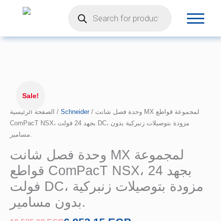
Products
تخطي
search
إلى
المحتوى
السعر
كمية
الأصلي
وحدة
Sale!
هو:
فصل
الصفحة الرئيسية
/
10.535,08 EGP.
Schneider
/ وحدة فصل شانت MX لمجموعة قواطع
شانت
ComPacT NSX، بجهد 24 فولت DC، مزودة بتوصيلات زنبركية بدون
MX
مسامير.
لمجموعة
قواطع
وحدة فصل شانت MX لمجموعة
ComPacT
قواطع ComPacT NSX، بجهد 24
NSX،
بجهد
فولت DC، مزودة بتوصيلات زنبركية
24
بدون مسامير.
فولت
DC،