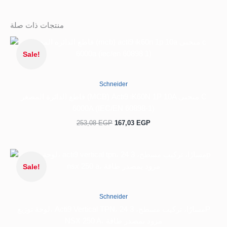
منتجات ذات صلة
السعر
السعر
الحالي
الأصلي
Sale!
هو:
هو:
253,08 EGP.
167,03 EGP.
Schneider
قاطع الدائرة المصغر (MCB) Acti9 iK60N 1P 10A منحنى C
6000A (IEC/EN 60898-1)
253,08
EGP
167,03
EGP
السعر
السعر
الحالي
الأصلي
Sale!
هو:
هو:
11.379,02 EGP.
7.453,26 EGP.
Schneider
لوحة توزيع، Acti9 Vertical TPN، 24 مسارًا، تركيب مسطح، 3P
NSX 250 A، مزود بمصدر طاقة