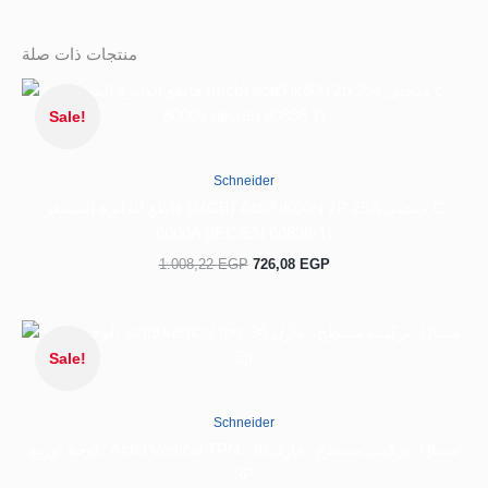
منتجات ذات صلة
السعر
السعر
الحالي
الأصلي
Sale!
هو:
هو:
1.008,22 EGP.
726,08 EGP.
Schneider
قاطع الدائرة المصغر (MCB) Acti9 iK60N 2P 25A منحنى C
6000A (IEC/EN 60898-1)
1.008,22
EGP
726,08
EGP
السعر
السعر
الحالي
الأصلي
Sale!
هو:
هو:
12.004,20 EGP.
7.862,75 EGP.
Schneider
لوحة توزيع، Acti9 Vertical TPN، 36 مسارًا، تركيب مسطح، عازل
3P