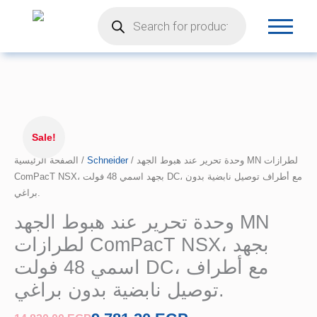
Products
تخطي
search
إلى
المحتوى
السعر
كمية
الأصلي
وحدة
Sale!
هو:
تحرير
الصفحة الرئيسية
/
14.820,00 EGP.
Schneider
/ وحدة تحرير عند هبوط الجهد MN لطرازات
عند
ComPacT NSX، بجهد اسمي 48 فولت DC، مع أطراف توصيل نابضية بدون
هبوط
براغي.
الجهد
MN
وحدة تحرير عند هبوط الجهد MN
لطرازات
لطرازات ComPacT NSX، بجهد
ComPacT
NSX،
اسمي 48 فولت DC، مع أطراف
بجهد
توصيل نابضية بدون براغي.
اسمي
48