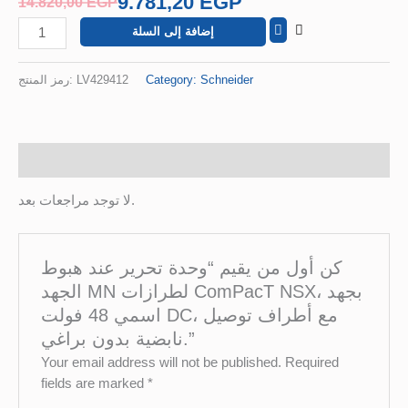
9.781,20
EGP
14.820,00
EGP
فولت
إضافة إلى السلة
DC،
مع
أطراف
رمز المنتج:
LV429412
Category:
Schneider
توصيل
نابضية
بدون
براغي.
مراجعات (0)
لا توجد مراجعات بعد.
كن أول من يقيم “وحدة تحرير عند هبوط
الجهد MN لطرازات ComPacT NSX، بجهد
اسمي 48 فولت DC، مع أطراف توصيل
نابضية بدون براغي.”
Your email address will not be published.
Required
fields are marked
*