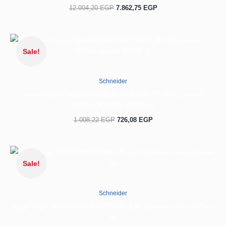
12.004,20
EGP
7.862,75
EGP
السعر
السعر
الحالي
الأصلي
Sale!
هو:
هو:
1.008,22 EGP.
726,08 EGP.
Schneider
قاطع الدائرة المصغر (MCB) Acti9 iK60N 2P 10A منحنى C
6000A (IEC/EN 60898-1)
1.008,22
EGP
726,08
EGP
السعر
السعر
الحالي
الأصلي
Sale!
هو:
هو:
7.414,56 EGP.
4.856,54 EGP.
Schneider
لوحة توزيع، Acti9 Vertical TPN، 18 مسارًا، تركيب مسطح، عازل
3P