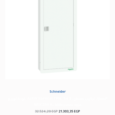
Schneider
لوحة توزيع، Acti9 Vertical TPN، 54 مسارًا، تركيب مسطح، 3P
NSX 250 A، مزود بمصدر طاقة
32.524,20
EGP
21.303,35
EGP