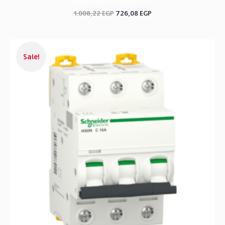
1.008,22
EGP
726,08
EGP
السعر
السعر
الحالي
الأصلي
Sale!
هو:
هو:
1.946,66 EGP.
1.401,91 EGP.