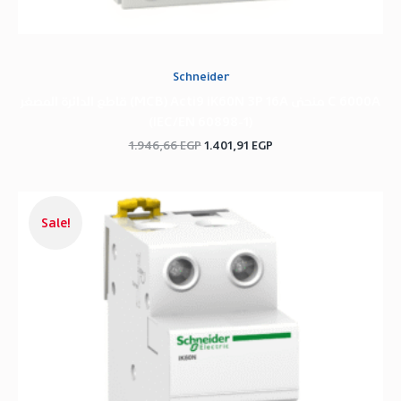
Schneider
قاطع الدائرة المصغر (MCB) Acti9 iK60N 3P 16A منحنى C 6000A
(IEC/EN 60898-1)
1.946,66
EGP
1.401,91
EGP
السعر
السعر
الحالي
الأصلي
Sale!
هو:
هو:
1.008,22 EGP.
726,08 EGP.