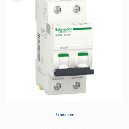
1.008,22 EGP.
726,08 EGP.
Schneider
قاطع الدائرة المصغر (MCB) Acti9 iK60N، 2P 40A منحنى C
6000A (IEC/EN 60898-1)