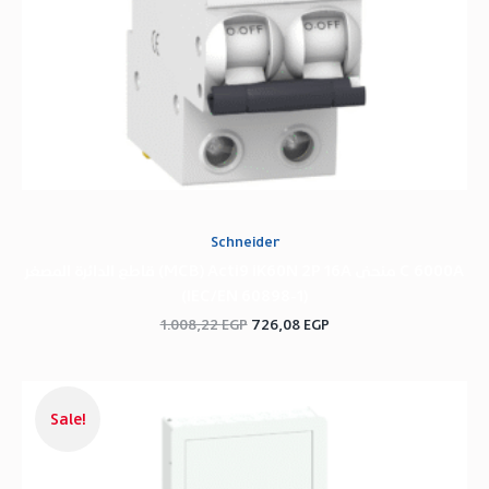
Schneider
قاطع الدائرة المصغر (MCB) Acti9 iK60N 2P 16A منحنى C 6000A
(IEC/EN 60898-1)
1.008,22
EGP
726,08
EGP
السعر
السعر
الحالي
الأصلي
Sale!
هو:
هو:
32.524,20 EGP.
21.303,35 EGP.