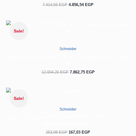
7.414,56
EGP
4.856,54
EGP
السعر
السعر
الحالي
الأصلي
Sale!
هو:
هو:
12.004,20 EGP.
7.862,75 EGP.
Schneider
لوحة توزيع، Acti9 Vertical TPN، 36 مسارًا، تركيب مسطح، عازل
3P
12.004,20
EGP
7.862,75
EGP
السعر
السعر
الحالي
الأصلي
Sale!
هو:
هو:
253,08 EGP.
167,03 EGP.
Schneider
قاطع الدائرة المصغر (MCB)، Acti9 iK60N، 1P، 40A، منحنى C،
6000A (IEC/EN 60898-1)
253,08
EGP
167,03
EGP