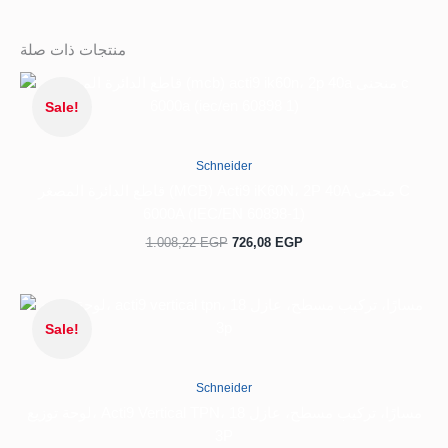
منتجات ذات صلة
السعر
السعر
الحالي
الأصلي
Sale!
هو:
هو:
1.008,22 EGP.
726,08 EGP.
Schneider
قاطع الدائرة المصغر (MCB) Acti9 iK60N، 2P 40A منحنى C
6000A (IEC/EN 60898-1)
1.008,22
EGP
726,08
EGP
السعر
السعر
الحالي
الأصلي
Sale!
هو:
هو:
7.414,56 EGP.
4.856,54 EGP.
Schneider
لوحة توزيع، Acti9 Vertical TPN، 18 مسارًا، تركيب مسطح، عازل
3P