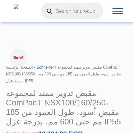
Products
تخطي
search
إلى
المحتوى
السعر
كمية
الأصلي
مقبض
Sale!
هو:
تدوير
الصفحة الرئيسية
/
15.355,80 EGP.
Schneider
/ مقبض تدوير ممتد لمجموعة ComPacT
ممتد
NSX100/160/250، مقبض أسود، طول العمود من 185 مم حتى 600 مم،
لمجموعة
بدرجة عزل IP55
ComPacT
NSX100/160/250،
مقبض تدوير ممتد لمجموعة
مقبض
ComPacT NSX100/160/250،
أسود،
طول
مقبض أسود، طول العمود من 185
العمود
مم حتى 600 مم، بدرجة عزل IP55
من
185