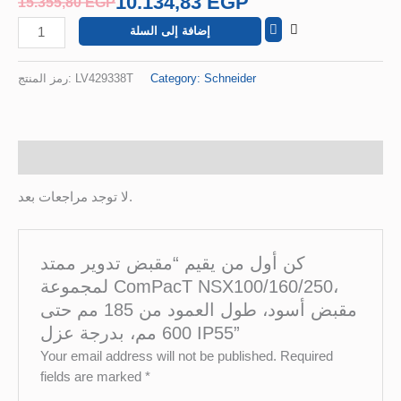
10.134,83
EGP
15.355,80
EGP
مم
إضافة إلى السلة
حتى
600
مم،
رمز المنتج:
LV429338T
Category:
Schneider
بدرجة
عزل
IP55
مراجعات (0)
لا توجد مراجعات بعد.
كن أول من يقيم “مقبض تدوير ممتد
لمجموعة ComPacT NSX100/160/250،
مقبض أسود، طول العمود من 185 مم حتى
600 مم، بدرجة عزل IP55”
Your email address will not be published.
Required
fields are marked
*