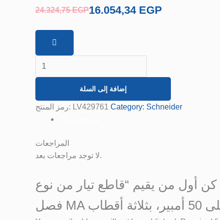
415
16.054,34
EGP
24.324,75
EGP
فولت
AC،
مزوّد
بوحدة
فصل
MA
إضافة إلى السلة
مضبوطة
على
رمز المنتج:
LV429761
Category:
Schneider
50
مراجعات (0)
أمبير،
بثلاثة
المراجعات
أقطاب
لا توجد مراجعات بعد.
(3d).
كن أول من يقيم “قاطع تيار من نوع ComPact NSX100H، سعة قطع 70 كA عند 415 فولت AC، مزوّد بوحدة