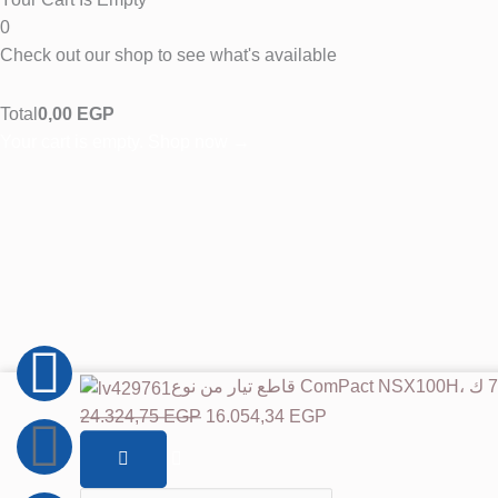
0
Check out our shop to see what's available
Total
0,00
EGP
Your cart is empty. Shop now →
F
W
I
السعر
السعر
كمية
a
h
n
الحالي
الأصلي
قاطع
24.324,75
EGP
16.054,34
EGP
هو:
هو:
تيار
c
a
s
من
24.324,75 EGP.
16.054,34 EGP.
نوع