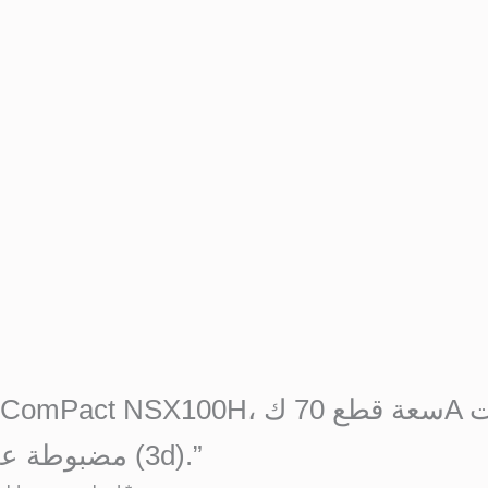
فصل MA مضبوطة على 50 أمبير، بثلاثة أقطاب (3d).”