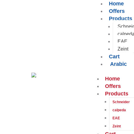
Home
تخطي
Cart
Offers
إلى
Total:
Products
المحتوى
Schnei
calped
EAE
Zeint
Cart
Arabic
Home
Offers
Products
Schneider
calpeda
EAE
Zeint