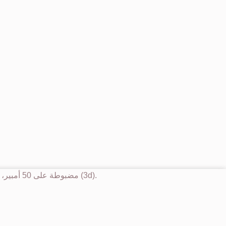
قاطع تيار من نوع ComPact NSX100H، سعة قطع 70 كA عند 415 فولت AC، مزوّد بوحدة فصل MA مضبوطة على 50 أمبير، بثلاثة أقطاب (3d).