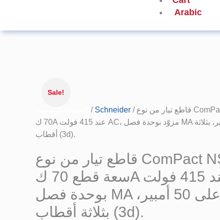
Cart
Arabic
السعر
كمية
الأصلي
قاطع
Sale!
هو:
تيار
الصفحة الرئيسية
/
Schneider
/ قاطع تيار من نوع ComPact NSX100H، سعة قطع
من
24.324,75 EGP.
70 كA عند 415 فولت AC، مزوّد بوحدة فصل MA مضبوطة على 50 أمبير، بثلاثة
نوع
أقطاب (3d).
ComPact
NSX100H،
قاطع تيار من نوع ComPact NSX100H،
سعة
سعة قطع 70 كA عند 415 فولت AC، مزوّد
قطع
70
بوحدة فصل MA مضبوطة على 50 أمبير،
كA
بثلاثة أقطاب (3d).
عند