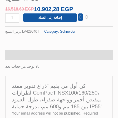
بين
10.902,28
EGP
16.518,60
EGP
185
مم
إضافة إلى السلة
و600
مم،
رمز المنتج:
LV429340T
Category:
Schneider
بدرجة
حماية
IP55
مراجعات (0)
لا توجد مراجعات بعد.
كن أول من يقيم “ذراع تدوير ممتد
لطرازات ComPacT NSX100/160/250،
بمقبض أحمر وواجهة صفراء، طول العمود
بين 185 مم و600 مم، بدرجة حماية IP55”
Your email address will not be published.
Required