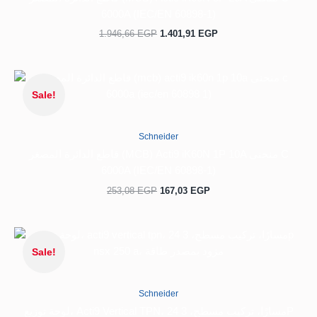
6000A (IEC/EN 60898-1)
1.946,66
EGP
1.401,91
EGP
السعر
السعر
الحالي
الأصلي
Sale!
هو:
هو:
253,08 EGP.
167,03 EGP.
Schneider
قاطع الدائرة المصغر (MCB) Acti9 iK60N 1P 10A منحنى C
6000A (IEC/EN 60898-1)
253,08
EGP
167,03
EGP
السعر
السعر
الحالي
الأصلي
Sale!
هو:
هو:
11.379,02 EGP.
7.453,26 EGP.
Schneider
لوحة توزيع، Acti9 Vertical TPN، 24 مسارًا، تركيب مسطح، 3P