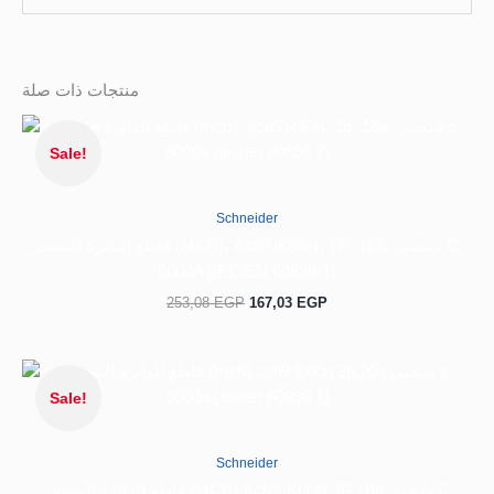
منتجات ذات صلة
السعر
السعر
الحالي
الأصلي
Sale!
هو:
هو:
253,08 EGP.
167,03 EGP.
Schneider
قاطع الدائرة المصغر (MCB)، Acti9 iK60N، 1P، 16A، منحنى C،
6000A (IEC/EN 60898-1)
253,08
EGP
167,03
EGP
السعر
السعر
الحالي
الأصلي
Sale!
هو:
هو:
1.946,66 EGP.
1.401,91 EGP.
Schneider
قاطع الدائرة المصغر (MCB) Acti9 iK60N 3P 20A منحنى C