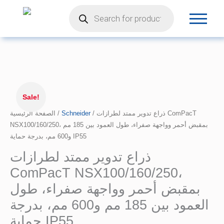
Products
تخطي
search
إلى
المحتوى
السعر
كمية
الأصلي
ذراع
Sale!
هو:
تدوير
الصفحة الرئيسية
/
16.518,60 EGP.
Schneider
/ ذراع تدوير ممتد لطرازات ComPacT
ممتد
NSX100/160/250، بمقبض أحمر وواجهة صفراء، طول العمود بين 185 مم
لطرازات
و600 مم، بدرجة حماية IP55
ComPacT
NSX100/160/250،
ذراع تدوير ممتد لطرازات
بمقبض
ComPacT NSX100/160/250،
أحمر
وواجهة
بمقبض أحمر وواجهة صفراء، طول
صفراء،
العمود بين 185 مم و600 مم، بدرجة
طول
حماية IP55
العمود