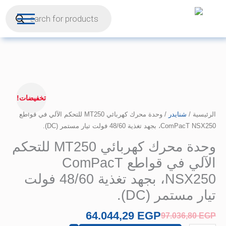
Products
خطي
search
ى
محتوى
السعر
كمية
الأصلي
وحدة
تخفيضات!
هو:
محرك
الرئيسية
/
شنايدر
97.036,80 EGP.
/ وحدة محرك كهربائي MT250 للتحكم الآلي في قواطع
كهربائي
ComPacT NSX250، بجهد تغذية 48/60 فولت تيار مستمر (DC).
MT250
للتحكم
وحدة محرك كهربائي MT250 للتحكم
الآلي
الآلي في قواطع ComPacT
في
قواطع
NSX250، بجهد تغذية 48/60 فولت
ComPacT
تيار مستمر (DC).
NSX250،
بجهد
64.044,29
EGP
97.036,80
EGP
تغذية