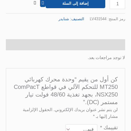
إضافة إلى السلة
48/60
فولت
تيار
رمز المنتج:
LV431544
التصنيف:
شنايدر
مستمر
(DC).
مراجعات (0)
لا توجد مراجعات بعد.
كن أول من يقيم “وحدة محرك كهربائي
MT250 للتحكم الآلي في قواطع ComPacT
NSX250، بجهد تغذية 48/60 فولت تيار
مستمر (DC).”
لن يتم نشر عنوان بريدك الإلكتروني.
الحقول الإلزامية
مشار إليها بـ
*
تقييمك
*