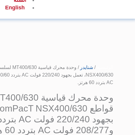
السلة
English
كمية
وحدة
محرك
الرئيسية
/
شنايدر
قياسية
MT400/630
AC بتردد 60 هرتز.
لسلسلة
قواطع
ComPacT
NSX400/630،
تعمل
بجهود
و208/277 فولت AC بتردد 60 هرتز.
220/240