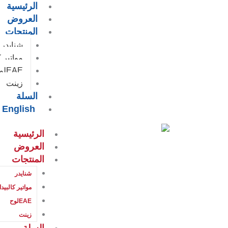
الرئيسية
Car
خطي
العروض
لى
Total
المنتجات
لمحتوى
شنايدر
مواتير ك
EAEلوح
زينت
السلة
English
الرئيسية
العروض
المنتجات
شنايدر
مواتير كالبيدا
EAEلوح
زينت