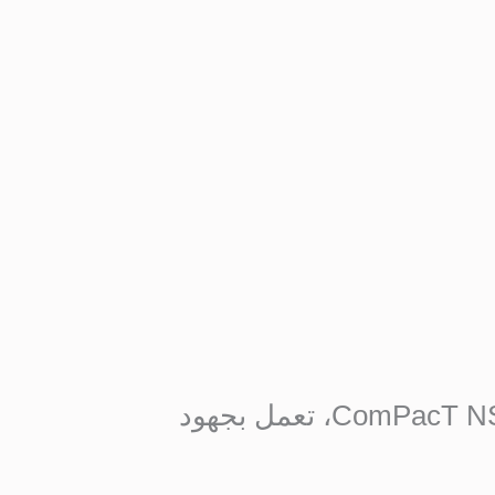
كن أول من يقيم “وحدة محرك قياسية MT400/630 لسلسلة قواطع ComPacT NSX400/630، تعمل بجهود