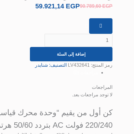
فولت
59.921,14
EGP
90.789,60
EGP
AC
بتردد
50/60
هرتز
و208/277
فولت
إضافة إلى السلة
AC
بتردد
رمز المنتج:
LV432641
التصنيف:
شنايدر
60
مراجعات (0)
هرتز.
المراجعات
لا توجد مراجعات بعد.
220/240 فولت AC بتردد 50/60 هرتز و208/277 فولت AC بتردد 60 هرتز.”