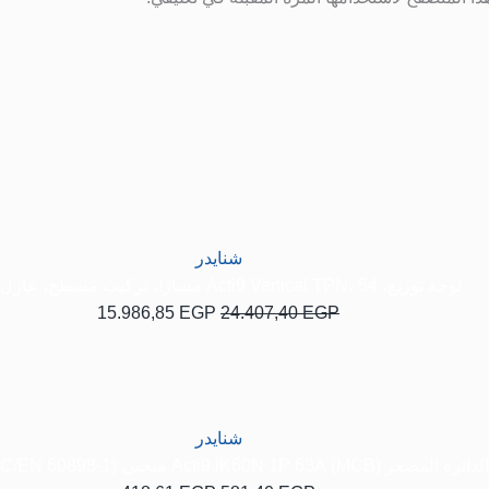
السعر
السعر
الأصلي
الحالي
هو:
هو:
15.986,85 EGP.
24.407,40 EGP.
شنايدر
لوحة توزيع، Acti9 Vertical TPN، 54 مسارًا، تركيب مسطح، عازل 3P
15.986,85
EGP
24.407,40
EGP
السعر
السعر
الأصلي
الحالي
هو:
هو:
418,61 EGP.
581,40 EGP.
شنايدر
MCB) Acti9 iK60N 1P 63A منحنى C 6000A (IEC/EN 60898-1)