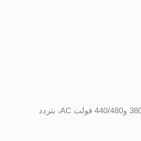
كن أول من يقيم “وحدة فصل شانت MX لقواطع ComPacT NSX، بجهود ‎380/415‎ و‎440/480‎ فولت AC، بتردد