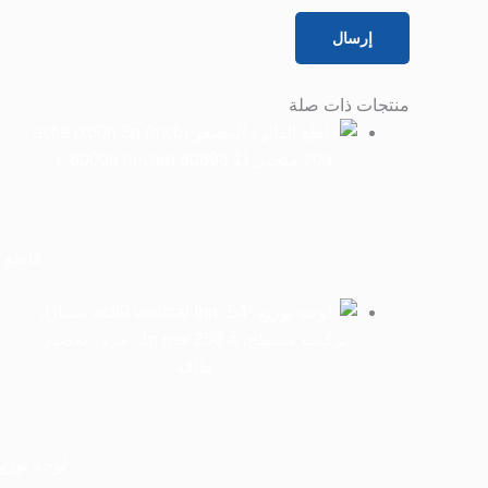
منتجات ذات صلة
قاطع الدائرة المصغر (
لوحة توزيع، Acti9 Vertical TPN، 54 مسارًا، تركيب مسطح، 3P NSX 250 A