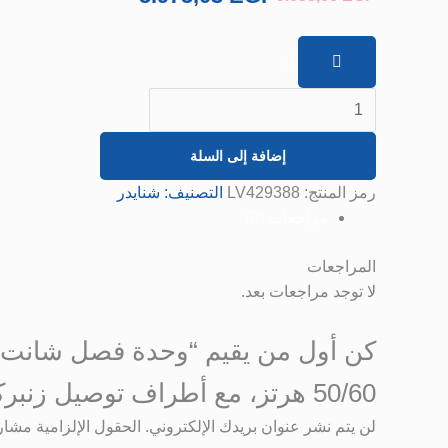
AC،
بتردد
‎50/60‎
هرتز،
مع
أطراف
إضافة إلى السلة
توصيل
زنبركية
رمز المنتج:
LV429388
التصنيف:
شنايدر
بدون
مراجعات (0)
براغي.
المراجعات
لا توجد مراجعات بعد.
‎50/60‎ هرتز، مع أطراف توصيل زنبركية بدون براغي.”
لن يتم نشر عنوان بريدك الإلكتروني.
الحقول الإلزامية مشار إ