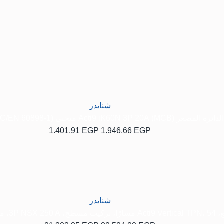
السعر
السعر
الأصلي
الحالي
هو:
هو:
1.401,91 EGP.
1.946,66 EGP.
شنايدر
MCB) Acti9 iK60N 3P 20A منحنى C 6000A (IEC/EN 60898-1)
1.401,91
EGP
1.946,66
EGP
السعر
السعر
الأصلي
الحالي
هو:
هو:
21.303,35 EGP.
32.524,20 EGP.
شنايدر
، مزود بمصدر طاقة