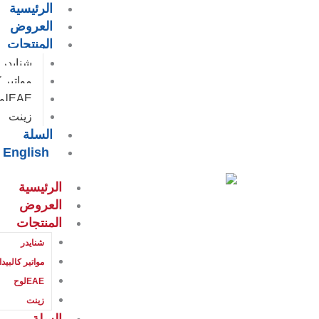
الرئيسية
Car
خطي
العروض
لى
Total
المنتجات
لمحتوى
شنايدر
مواتير ك
EAEلوح
زينت
السلة
English
الرئيسية
العروض
المنتجات
شنايدر
مواتير كالبيدا
EAEلوح
زينت