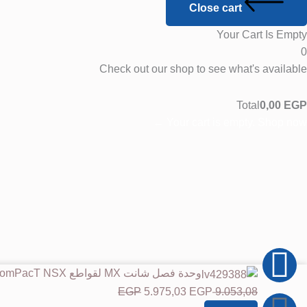
Close cart
Your Cart Is Empty
0
Check out our shop to see what's available
Total
0,00
EGP
Your cart is empty. Shop now ←
W
F
I
كمية
السعر
السعر
وحدة فصل شانت MX لقواطع ComPacT NSX، بجهود ‎380/415‎ و‎440/480‎ فولت AC، بتردد ‎50/60‎ هرتز، مع أطراف توصيل زنبركية بدون براغي.
a
h
n
وحدة
الأصلي
الحالي
EGP
5.975,03
EGP
9.053,08