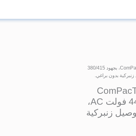
السعر
الأصلي
هو:
/ وحدة فصل شانت MX لقواطع ComPacT NSX، بجهود ‎380/415‎
9.053,08 EGP.
حدة فصل شانت MX لقواطع ComPacT
NSX، بجهود ‎380/415‎ و‎440/480‎ فولت AC،
راف توصيل زنبركية