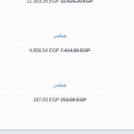
21.303,35
EGP
32.524,20
EGP
السعر
السعر
الأصلي
الحالي
هو:
هو:
4.856,54 EGP.
7.414,56 EGP.
شنايدر
لوحة توزيع، Acti9 Vertical TPN، 18 مسارًا، تركيب مسطح، عازل 3P
4.856,54
EGP
7.414,56
EGP
السعر
السعر
الأصلي
الحالي
هو:
هو:
167,03 EGP.
253,08 EGP.
شنايدر
MCB)، Acti9 iK60N،، منحنى C، 6000A (IEC/EN 60898-1)
167,03
EGP
253,08
EGP