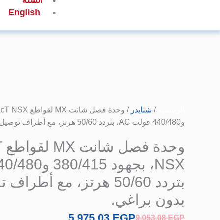
السلة
English
كمية
وحدة
فصل
الرئيسية
/
شنايدر
شانت
و‎440/480‎ فولت AC، بتردد ‎50/60‎ هرتز، مع أطراف توصيل زنبركية بدون براغي.
MX
لقواطع
و
ComPacT
NSX،
بجهود
بتردد ‎50/60‎ هرتز، مع أط
‎380/415‎
بدون براغي.
و‎440/480‎
فولت
5.975,03
EGP
9.053,08
EGP