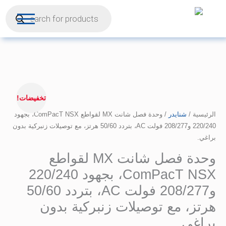
Products
خطي
search
ى
محتوى
السعر
كمية
الأصلي
وحدة
تخفيضات!
هو:
فصل
الرئيسية
/
8.716,78 EGP.
شنايدر
/ وحدة فصل شانت MX لقواطع ComPacT NSX، بجهود
شانت
‎220/240‎ و‎208/277‎ فولت AC، بتردد ‎50/60‎ هرتز، مع توصيلات زنبركية بدون
MX
براغي.
لقواطع
ComPacT
وحدة فصل شانت MX لقواطع
NSX،
ComPacT NSX، بجهود ‎220/240‎
بجهود
‎220/240‎
و‎208/277‎ فولت AC، بتردد ‎50/60‎
و‎208/277‎
هرتز، مع توصيلات زنبركية بدون
فولت
براغي.
AC،