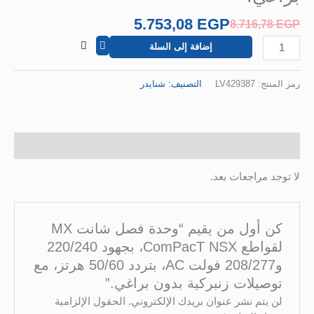
بتردد
5.753,08
EGP
8.716,78
EGP
‎50/60‎
هرتز،
إضافة إلى السلة
مع
توصيلات
رمز المنتج:
LV429387
التصنيف:
شنايدر
زنبركية
بدون
براغي.
مراجعات (0)
لا توجد مراجعات بعد.
كن أول من يقيم “وحدة فصل شانت MX
لقواطع ComPacT NSX، بجهود ‎220/240‎
و‎208/277‎ فولت AC، بتردد ‎50/60‎ هرتز، مع
توصيلات زنبركية بدون براغي.”
لن يتم نشر عنوان بريدك الإلكتروني.
الحقول الإلزامية