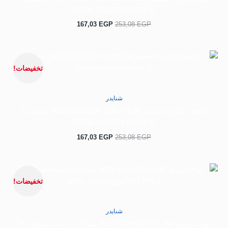
6000A (IEC/EN 60898-1)
167,03
EGP
253,08
EGP
السعر
السعر
الأصلي
الحالي
تخفيضات!
هو:
هو:
167,03 EGP.
253,08 EGP.
شنايدر
قاطع الدائرة المصغر (MCB) Acti9 iK60N 1P 10A منحنى C
6000A (IEC/EN 60898-1)
167,03
EGP
253,08
EGP
السعر
السعر
الأصلي
الحالي
تخفيضات!
هو:
هو:
21.303,35 EGP.
32.524,20 EGP.
شنايدر
لوحة توزيع، Acti9 Vertical TPN، 54 مسارًا، تركيب مسطح، 3P