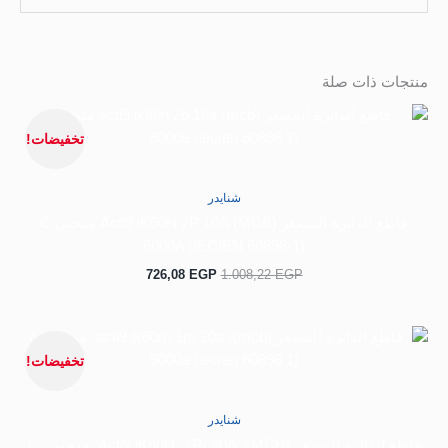
منتجات ذات صلة
السعر
السعر
الأصلي
الحالي
تخفيضات!
هو:
هو:
726,08 EGP.
1.008,22 EGP.
شنايدر
قاطع الدائرة المصغر (MCB) Acti9 iK60N 2P 10A منحنى C
6000A (IEC/EN 60898-1)
726,08
EGP
1.008,22
EGP
السعر
السعر
الأصلي
الحالي
تخفيضات!
هو:
هو:
167,03 EGP.
253,08 EGP.
شنايدر
قاطع الدائرة المصغر (MCB)، Acti9 iK60N، 1P، 20A، منحنى C،