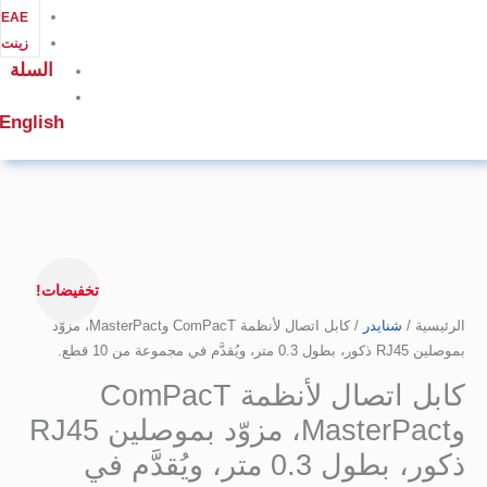
EAEلوح
زينت
السلة
English
ر
لي
تخفيضات!
ة
/
5.965,
شنايدر
/ كابل اتصال لأنظمة ComPacT وMasterPact، مزوّد
جموعة من 10 قطع.
Co
وMasterPact،
كابل اتصال لأنظمة ComPacT
وMasterPact، مزوّد بموصلين RJ45
ين
ذكور، بطول 0.3 متر، ويُقدَّم في