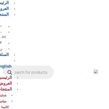
الرئيسية
العروض
المنتجات
شنايدر
مواتير
كالبيدا
EAEلوح
زينت
السلة
Products
English
search
الرئيسية
العروض
المنتجات
شنايدر
مواتير
كالبيدا