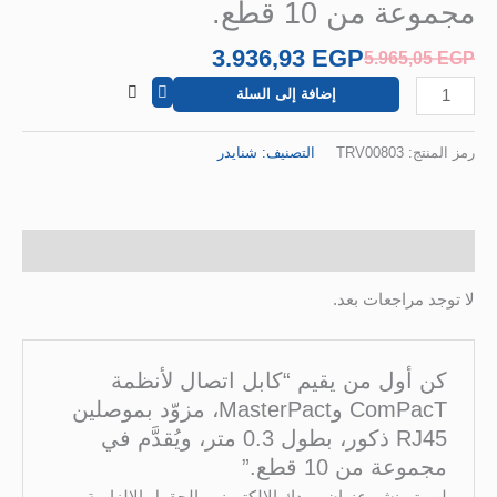
ة من 10 قطع.
3.936,93
EGP
5.965,0
إضافة إلى السلة
ة
نتج:
TRV00803
التصنيف:
شنايدر
 (0)
د مراجعات بعد.
 أول من يقيم “كابل اتصال لأنظمة
ComPacT وMasterPact، مزوّد بموصلين
RJ45 ذكور، بطول 0.3 متر، ويُقدَّم في
وعة من 10 قطع.”
 يتم نشر عنوان بريدك الإلكتروني.
الحقول الإلزامية