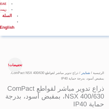
EAEلوح
زينت
السلة
English
ر
لي
تخفيضات!
ة
/
شنايدر
11.514,0
/ ذراع تدوير مباشر لقواطع ComPact NSX 400/630،
ود، بدرجة حماية IP40
Co
ذراع تدوير مباشر لقواطع ComPact
NSX 400/630، بمقبض أسود، بدرجة
400/630،
IP40