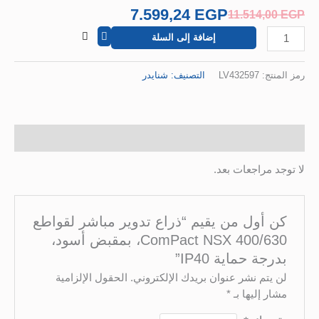
7.599,24
EGP
11.514,0
إضافة إلى السلة
نتج:
LV432597
التصنيف:
شنايدر
 (0)
د مراجعات بعد.
 أول من يقيم “ذراع تدوير مباشر لقواطع
ComPact NSX 400/630، بمقبض أسود،
رجة حماية IP40”
 يتم نشر عنوان بريدك الإلكتروني.
الحقول الإلزامية
ر إليها بـ
*