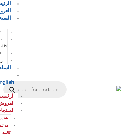
الرئيسية
العروض
المنتجات
شنايدر
مواتير
كالبيدا
EAEلوح
زينت
السلة
Products
English
search
الرئيسية
العروض
المنتجات
شنايدر
مواتير
كالبيدا