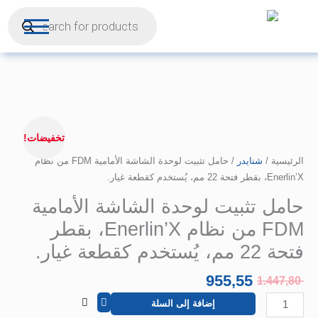
Products
خطي
search
ى
محتوى
السعر
كمية
الأصلي
حامل
تخفيضات!
هو:
تثبيت
الرئيسية
/
1.447,80 EGP.
شنايدر
/ حامل تثبيت لوحدة الشاشة الأمامية FDM من نظام
لوحدة
Enerlin’X، بقطر فتحة 22 مم، يُستخدم كقطعة غيار.
الشاشة
الأمامية
حامل تثبيت لوحدة الشاشة الأمامية
FDM
FDM من نظام Enerlin’X، بقطر
من
نظام
فتحة 22 مم، يُستخدم كقطعة غيار.
Enerlin'X،
955,55
بقطر
1.447,80
فتحة
إضافة إلى السلة
22