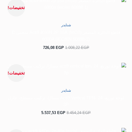
الأصلي
الحالي
تخفيضات!
هو:
هو:
726,08 EGP.
1.008,22 EGP.
شنايدر
قاطع الدائرة المصغر (MCB) Acti9 iK60N 2P 16A منحنى C
6000A (IEC/EN 60898-1)
726,08
EGP
1.008,22
EGP
السعر
السعر
الأصلي
الحالي
تخفيضات!
هو:
هو:
5.537,53 EGP.
8.454,24 EGP.
شنايدر
لوحة توزيع، Acti9 Vertical TPN، 24 مسارًا، تركيب مسطح، عازل
3P
5.537,53
EGP
8.454,24
EGP
السعر
السعر