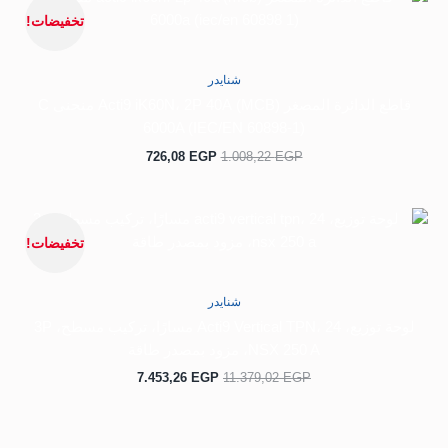
الأصلي
الحالي
تخفيضات!
هو:
هو:
726,08 EGP.
1.008,22 EGP.
شنايدر
قاطع الدائرة المصغر (MCB) Acti9 iK60N، 2P 40A منحنى C
6000A (IEC/EN 60898-1)
726,08
EGP
1.008,22
EGP
السعر
السعر
الأصلي
الحالي
تخفيضات!
هو:
هو:
7.453,26 EGP.
11.379,02 EGP.
شنايدر
لوحة توزيع، Acti9 Vertical TPN، 24 مسارًا، تركيب مسطح، 3P
NSX 250 A، مزود بمصدر طاقة
7.453,26
EGP
11.379,02
EGP