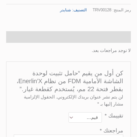
مم،
رمز المنتج:
TRV00128
التصنيف:
شنايدر
يُستخدم
كقطعة
غيار.
مراجعات (0)
لا توجد مراجعات بعد.
كن أول من يقيم “حامل تثبيت لوحدة
الشاشة الأمامية FDM من نظام Enerlin’X،
بقطر فتحة 22 مم، يُستخدم كقطعة غيار.”
لن يتم نشر عنوان بريدك الإلكتروني.
الحقول الإلزامية
مشار إليها بـ
*
تقييمك
*
مراجعتك
*